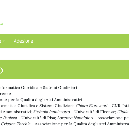
i
ca
e
Adesione
o
nformatica Giuridica e Sistemi Giudiziari
irenze
one per la Qualità degli Atti Amministrativi
formatica Giuridica e Sistemi Giudiziari;
Chiara Fioravanti
– CNR, Isti
i Amministrativi;
Stefania Iannizzotto
– Università di Firenze;
Giulia
e Panizza
– Università di Pisa;
Lorenzo Nannipieri
– Associazione per
Cristina Torchia
– Associazione per la Qualità degli Atti Amministra