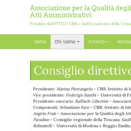
Skip
Associazione per la Qualità degl
to
Atti Amministrativi
content
Fondata dall'ITTIG-CNR e dall'Accademia della Crus
Home
Chi siamo
Attività
Notizi
Consiglio direttiv
Presidente:
Marina Pietrangelo
– CNR, Istituto di I
Vice presidente:
Federigo Bambi
– Università di F
Presidente onorario:
Raffaele Libertini
– Associazi
Componenti:
Sebastiano Faro
– CNR, Istituto di In
Angela Frati
– Associazione per la Qualità degli Att
Paradiso
– Consiglio regionale della Toscana;
Saull
Robustelli
– Università di Modena e Reggio Emilia;