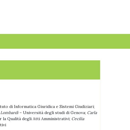
tuto di Informatica Giuridica e Sistemi Giudiziari;
 Lombardi
– Università degli studi di Genova;
Carla
 la Qualità degli Atti Amministrativi;
Cecilia
tivi