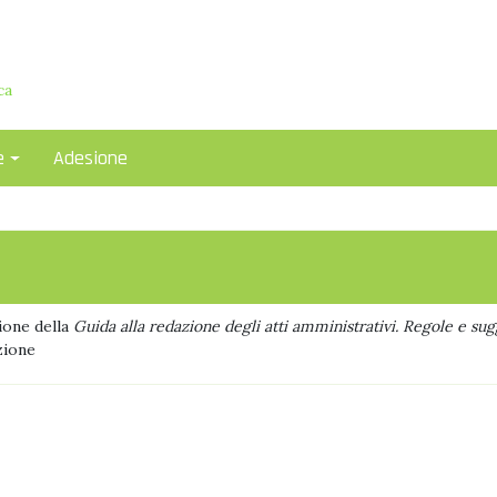
i
ca
e
Adesione
sione della
Guida alla redazione degli atti amministrativi. Regole e su
zione